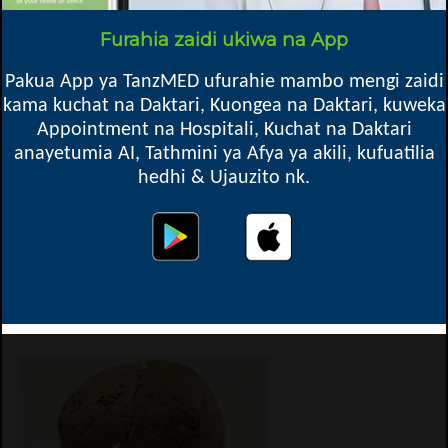
Furahia zaidi ukiwa na App
Pakua App ya TanzMED ufurahie mambo mengi zaidi
kama kuchat na Daktari, Kuongea na Daktari, kuweka
Appointment na Hospitali, Kuchat na Daktari
anayetumia AI, Tathmini ya Afya ya akili, kufuatilia
hedhi & Ujauzito nk.
Basic Facts for Good Oral Health