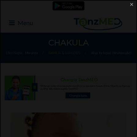
×
Menu
CHAKULA
Uko hapa:
Mwanzo
/
FAMILIA & UJAUZITO
/
Afya Ya Uzazi (Wanawake)