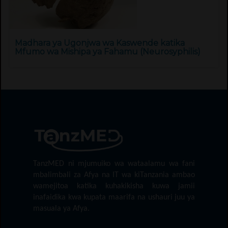
Madhara ya Ugonjwa wa Kaswende katika
Mfumo wa Mishipa ya Fahamu (Neurosyphilis)
TanzMED ni mjumuiko wa wataalamu wa fani
mbalimbali za Afya na IT wa kiTanzania ambao
wamejitoa katika kuhakikisha kuwa jamii
inafaidika kwa kupata maarifa na ushauri juu ya
masuala ya Afya.