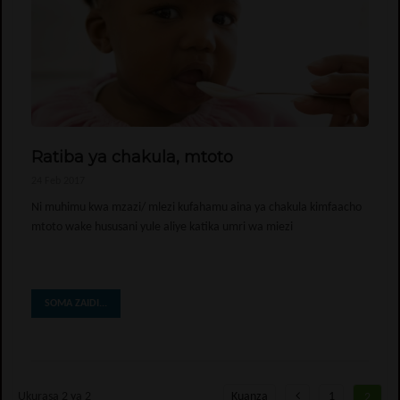
Ratiba ya chakula, mtoto
24 Feb 2017
Ni muhimu kwa mzazi/ mlezi kufahamu aina ya chakula kimfaacho
mtoto wake hususani yule aliye katika umri wa miezi
SOMA ZAIDI...
Ukurasa 2 ya 2
Kuanza
1
2