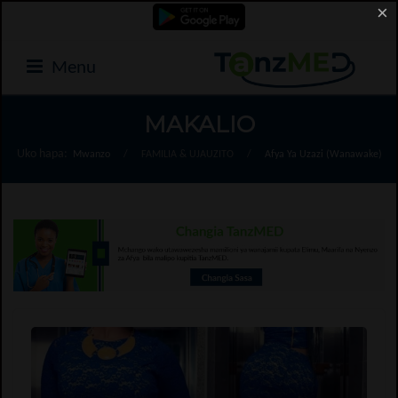
×
Menu
MAKALIO
Uko hapa:
Mwanzo
/
FAMILIA & UJAUZITO
/
Afya Ya Uzazi (Wanawake)