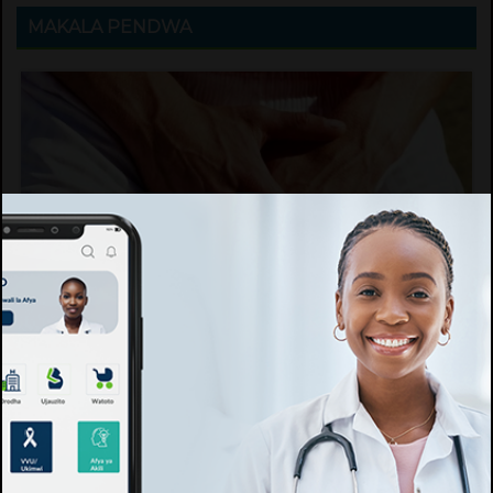
MAKALA PENDWA
Maumivu ya Korodani/pumbu, chanzo, dalili na
ushauri nini cha kufanya