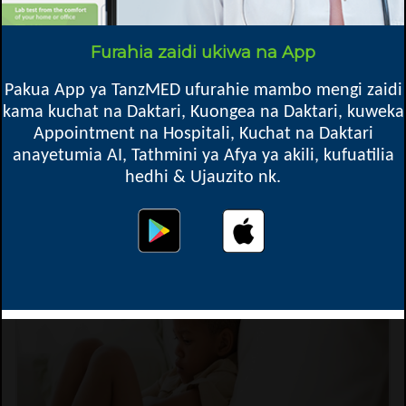
Furahia zaidi ukiwa na App
Pakua App ya TanzMED ufurahie mambo mengi zaidi
kama kuchat na Daktari, Kuongea na Daktari, kuweka
Appointment na Hospitali, Kuchat na Daktari
anayetumia AI, Tathmini ya Afya ya akili, kufuatilia
hedhi & Ujauzito nk.
Kuvimba kwa Tezi ya Thyroid (Goiter)