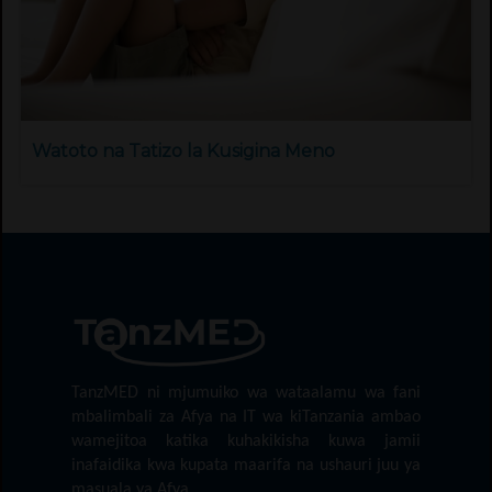
Watoto na Tatizo la Kusigina Meno
TanzMED ni mjumuiko wa wataalamu wa fani
mbalimbali za Afya na IT wa kiTanzania ambao
wamejitoa katika kuhakikisha kuwa jamii
inafaidika kwa kupata maarifa na ushauri juu ya
masuala ya Afya.