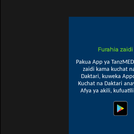
Furahia zaid
Pakua App ya TanzMED
zaidi kama kuchat n
Daktari, kuweka Appo
Kuchat na Daktari ana
Afya ya akili, kufuati