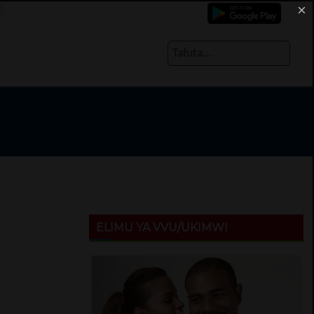
×
)
ELIMU YA VVU/UKIMWI