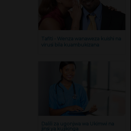
Tafiti - Wenza wanaweza kuishi na
virusi bila kuambukizana
Dalili za ugonjwa wa Ukimwi na
jinsi ya kujikinga