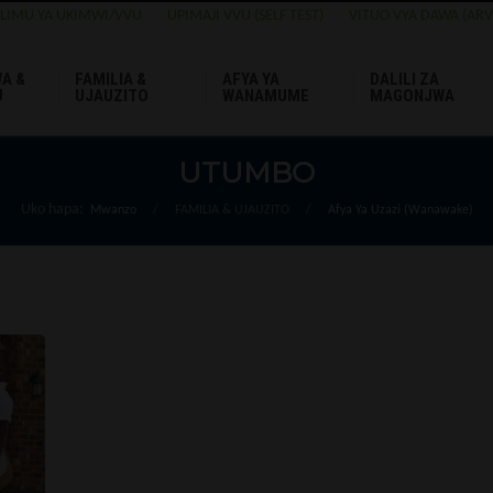
ELIMU YA UKIMWI/VVU
UPIMAJI VVU (SELF TEST)
VITUO VYA DAWA (ARV
A &
FAMILIA &
AFYA YA
DALILI ZA
U
UJAUZITO
WANAMUME
MAGONJWA
UTUMBO
Uko hapa:
Mwanzo
/
FAMILIA & UJAUZITO
/
Afya Ya Uzazi (Wanawake)