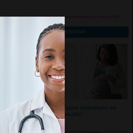
Bonyeza hapa kuona orodha ya vituo vya ARV
MAKALA PENDWA
Chai Huongeza Uwezekano wa
Kupata Ujauzito?