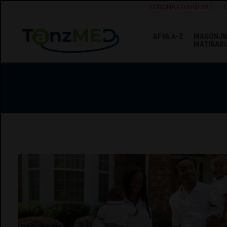
CORONA ( COVID-19 )
AFYA A-Z
MAGONJW
MATIBAB