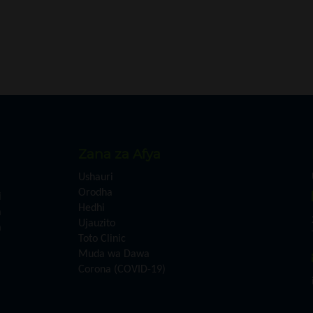
Zana za Afya
Ushauri
Orodha
i
Hedhi
a
Ujauzito
a
Toto Clinic
Muda wa Dawa
Corona (COVID-19)