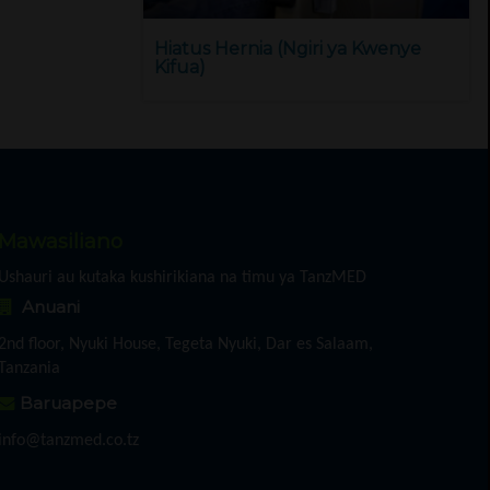
Hiatus Hernia (Ngiri ya Kwenye
Kifua)
Mawasiliano
Ushauri au kutaka kushirikiana na timu ya TanzMED
Anuani
2nd floor, Nyuki House, Tegeta Nyuki, Dar es Salaam,
Tanzania
Baruapepe
info@tanzmed.co.tz