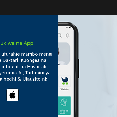
i ukiwa na App
 ufurahie mambo mengi
a Daktari, Kuongea na
intment na Hospitali,
yetumia AI, Tathmini ya
lia hedhi & Ujauzito nk.