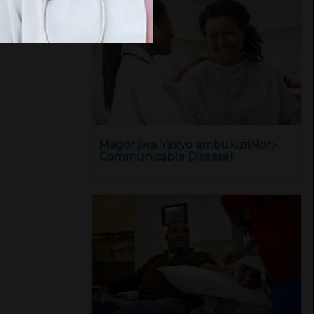
Magonjwa Yasiyo ambukizi(Non-
Communicable Disease)