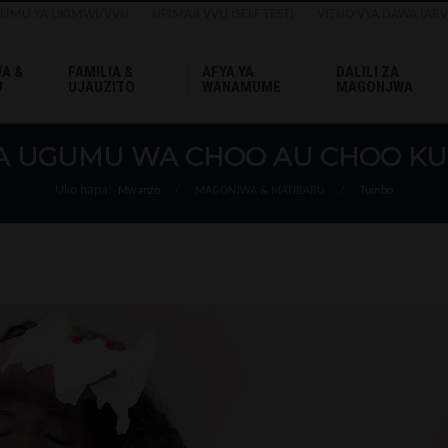
ELIMU YA UKIMWI/VVU
UPIMAJI VVU (SELF TEST)
VITUO VYA DAWA (ARV
A &
FAMILIA &
AFYA YA
DALILI ZA
U
UJAUZITO
WANAMUME
MAGONJWA
A UGUMU WA CHOO AU CHOO KU
Uko hapa:
Mwanzo
/
MAGONJWA & MATIBABU
/
Tumbo