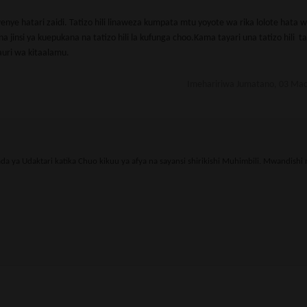
 hatari zaidi. Tatizo hili linaweza kumpata mtu yoyote wa rika lolote hata 
 jinsi ya kuepukana na tatizo hili la kufunga choo.Kama tayari una tatizo hili ta
auri wa kitaalamu.
Imehaririwa Jumatano, 03 Mac
 ya Udaktari katika Chuo kikuu ya afya na sayansi shirikishi Muhimbili. Mwandishi 