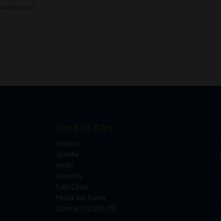
oined twins)
Zana za Afya
Ushauri
Orodha
i
Hedhi
a
Ujauzito
a
Toto Clinic
Muda wa Dawa
Corona (COVID-19)