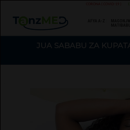
CORONA ( COVID-19 )
AFYA A-Z
MAGONJW
MATIBAB
JUA SABABU ZA KUPAT