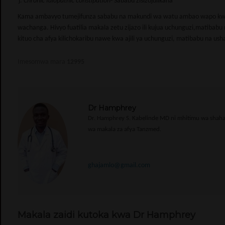
Chronic Idiopathic constipation
- Sababu zisizojulikana
Kama ambavyo tumejifunza sababu na makundi wa watu ambao wapo kwenye
wachanga. Hivyo fuatilia makala zetu zijazo ili kujua uchunguzi,matibabu na
kituo cha afya kilichokaribu nawe kwa ajili ya uchunguzi, matibabu na ush
Imesomwa mara
12995
Dr Hamphrey
Dr. Hamphrey S. Kabelinde MD ni mhitimu wa shahada
wa makala za afya Tanzmed.
ghajamlo@gmail.com
Makala zaidi kutoka kwa Dr Hamphrey