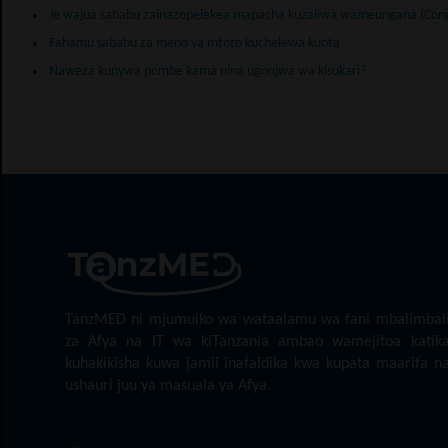
Je wajua sababu zainazopelekea mapacha kuzaliwa wameungana (Conj
Fahamu sababu za meno ya mtoto kuchelewa kuota
Naweza kunywa pombe kama nina ugonjwa wa kisukari?
TanzMED ni mjumuiko wa wataalamu wa fani mbalimbal
za Afya na IT wa kiTanzania ambao wamejitoa katik
kuhakikisha kuwa jamii inafaidika kwa kupata maarifa n
ushauri juu ya masuala ya Afya.