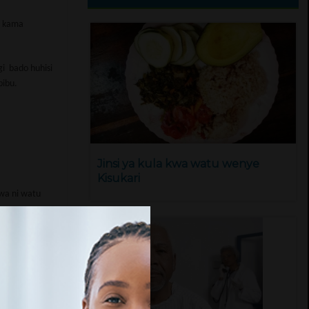
u kama
gi bado huhisi
bibu.
Jinsi ya kula kwa watu wenye
Kisukari
iwa ni watu