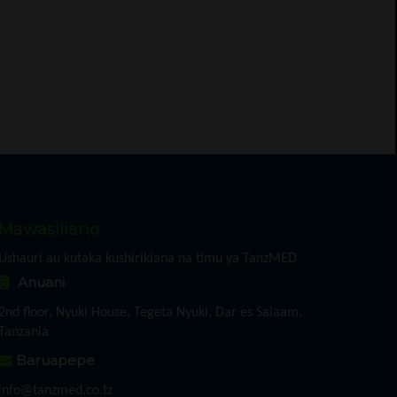
Mawasiliano
Ushauri au kutaka kushirikiana na timu ya TanzMED
Anuani
2nd floor, Nyuki House, Tegeta Nyuki, Dar es Salaam,
Tanzania
Baruapepe
info@tanzmed.co.tz