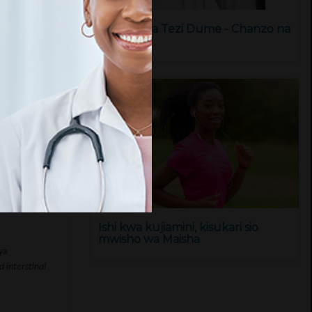
Saratani ya Tezi Dume - Chanzo na
Tiba
Ishi kwa kujiamini, kisukari sio
mwisho wa Maisha
ya
d interstinal