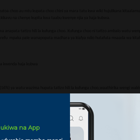
kutoa choo au mtu kupata choo chini ya mara tatu kwa wiki hujulikana kitaalam
,kikavu na chenye kupita kwa taabu kwenye njia ya haja kubwa
.
wa anapata tatizo hili la kufunga choo. Kufunga choo ni tatizo ambalo watu wen
 mrefu mpaka pale wanapopata madhara ya kiafya ndio hutafuta msaada wa kita
wa kwenda haja kubwa
16 (16%) ya watu wazima hupata tatizo hili la kufunga choo,waathirika wengi wak
o;
i ukiwa na App
slow metabolism)