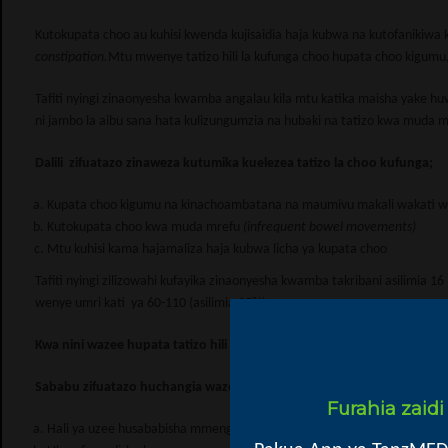
Kutokupata choo au kuhisi kwenda kujisaidia haja kubwa na kutofanikiwa 
constipation.
Mtu mwenye tatizo hili la kufunga choo hupata choo kigumu
Tafiti nyingi zinaonyesha kwamba angalau kila mtu katika maisha yake hu
ni jambo la aibu sana hata kulizungumzia na hubaki na tatizo kwa muda
Dalili zifuatazo zinaweza kutumika kuelezea tatizo la choo kufunga;
Kupata choo kigumu na kinachoambatana na maumivu makali wakati 
Kutokupata choo kwa muda mrefu
(infrequent bowel movements)
Mtu kuhisi kama hajamaliza haja kubwa licha ya kupata choo
Tafiti nyingi zilizowahi kufayika zinaonyesha kwamba takribani asilimia 
wenye umri kati ya 60-110 (asilimia 35%).
Kwa nini wazee hupata tatizo hili la kufunga choo?
Sababu zifuatazo huchangia wazee kutokupata choo au kufunga cho
Furahia zaid
Hali ya uzee husababisha mmeng’enyo wa chakula kufanyika taratibu
(