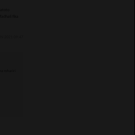
watoto
fadhali fika
hi 2021 09:47
na mhariri