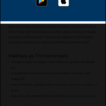
wao. Madhara ya dawa ya metronidazole ni pamoja na mcharuko
mwili (allergic reaction), kichefuchefu, kukauka midomo, kuharisha,
kuhisi ladha kama ya chuma mdomoni, kushindwa kuhimili pombe
na kushuka kiwango cha chembechembe nyeupe za damu
(leukopenia) ambazo hutoa kinga dhidi ya magonjwa mbalimbali na
hivyo kumuweka mtu kwenye hatari ya kupata maambukizi tofauti
tofauti. Kwa wale wanaokunywa pombe ndani ya masaa 24 baada
ya kumeza metronidazole, hupatwa na madhara kama kutapika,
kuharisha, kichefuchefu, kukojoa na kutokwa jasho kwa wingi.
Madhara ya Trichomoniasis
Huongeza hatari ya kupata maambukizi ya ugonjwa wa ukimwi
(1).
Husababisha mwanamke kuzaa mtoto njiti au mwenye uzito
mdogo (3).
Kwa wanawake, huongeza hatari ya kupata saratani ya shingo ya
kizazi
Kwa wanaume, huongeza hatari ya kupata
saratani ya tezi dume