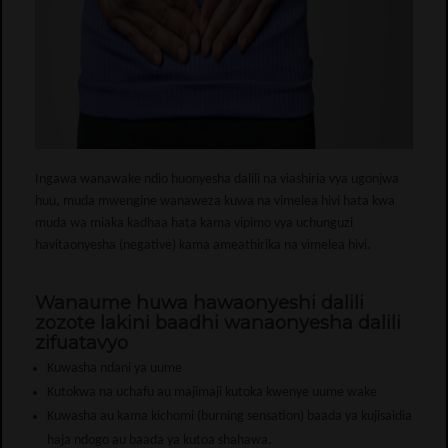
Ingawa wanawake ndio huonyesha dalili na viashiria vya ugonjwa
huu, muda mwengine wanaweza kuwa na vimelea hivi hata kwa
muda wa miaka kadhaa hata kama vipimo vya uchunguzi
havitaonyesha (negative) kama ameathirika na vimelea hivi.
Wanaume huwa hawaonyeshi dalili
zozote lakini baadhi wanaonyesha dalili
zifuatavyo
Kuwasha ndani ya uume
Kutokwa na uchafu au majimaji kutoka kwenye uume wake
Kuwasha au kama kichomi (burning sensation) baada ya kujisaidia
haja ndogo au baada ya kutoa shahawa.