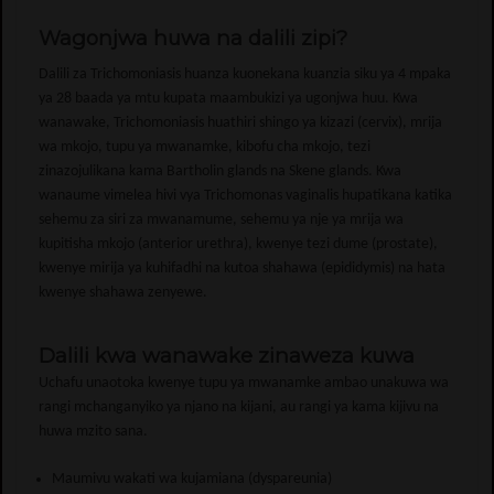
Wagonjwa huwa na dalili zipi?
Dalili za Trichomoniasis huanza kuonekana kuanzia siku ya 4 mpaka
ya 28 baada ya mtu kupata maambukizi ya ugonjwa huu. Kwa
wanawake, Trichomoniasis huathiri shingo ya kizazi (cervix), mrija
wa mkojo, tupu ya mwanamke, kibofu cha mkojo, tezi
zinazojulikana kama Bartholin glands na Skene glands. Kwa
wanaume vimelea hivi vya Trichomonas vaginalis hupatikana katika
sehemu za siri za mwanamume, sehemu ya nje ya mrija wa
kupitisha mkojo (anterior urethra), kwenye tezi dume (prostate),
kwenye mirija ya kuhifadhi na kutoa shahawa (epididymis) na hata
kwenye shahawa zenyewe.
Dalili kwa wanawake zinaweza kuwa
Uchafu unaotoka kwenye tupu ya mwanamke ambao unakuwa wa
rangi mchanganyiko ya njano na kijani, au rangi ya kama kijivu na
huwa mzito sana.
Maumivu wakati wa kujamiana (dyspareunia)