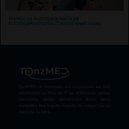
Mambo ya Kuzingatia Kabla ya
Kutoboa/Kuchorwa (Tattoo) Mwili Wako
TanzMED ni mjumuiko wa wataalamu wa fani
mbalimbali za Afya na IT wa kiTanzania ambao
wamejitoa katika kuhakikisha kuwa jamii
inafaidika kwa kupata maarifa na ushauri juu ya
masuala ya Afya.