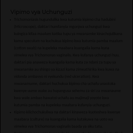
Vipimo vya Uchunguzi
Trichomoniasis hugundulika kwa kutumia kipimo cha hadubini
(Microscope), daktari humfanyia mgonjwa uchunguzi kwa
kuingiza kifaa maalum katika tupu ya mwanamke kinachojulikana
kama speculum na kuchukua kipimo kwa kutumia pamba maalum
(cotton swab) na kupeleka maabara kuangalia kama kuna
vimelea vya Trichomonas vaginalis. Kwa kufanya uchunguzi huu,
daktari pia anaweza kuangalia kama kuta za ndani za tupu ya
mwanamke au shingo ya kizazi kama zimeathirika kwa kuwa na
vidonda ambavyo ni vyekundu (red ulceration). Kwa
mwanamume, daktari huchukua kipimo cha uchafu unaotoka
kwenye uume wake au hupangusa sehemu za siri za mwanaume
kwa wale ambao hawatoi uchafu au majimaji yoyote kwa
kutumia pamba na kupeleka maabara kufanyia uchunguzi.
Kipimo kilichochukuliwa na daktari kinaweza kuoteshwa kwenye
maabara (culture) na kuangalia kama kutakuwa na uoto wa
vimelea vya Trichomonas vaginalis baada ya siku tatu.