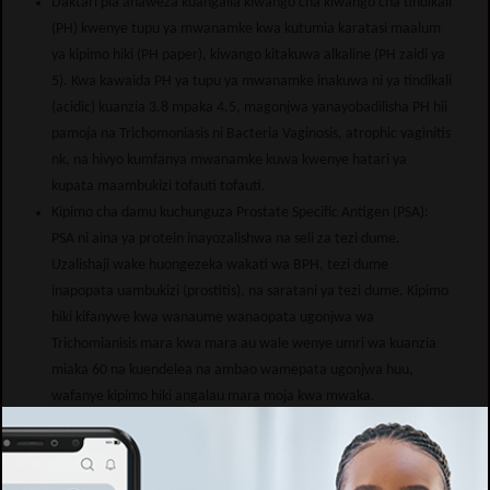
Daktari pia anaweza kuangalia kiwango cha kiwango cha tindikali
(PH) kwenye tupu ya mwanamke kwa kutumia karatasi maalum
ya kipimo hiki (PH paper), kiwango kitakuwa alkaline (PH zaidi ya
5). Kwa kawaida PH ya tupu ya mwanamke inakuwa ni ya tindikali
(acidic) kuanzia 3.8 mpaka 4.5, magonjwa yanayobadilisha PH hii
pamoja na Trichomoniasis ni Bacteria Vaginosis, atrophic vaginitis
nk, na hivyo kumfanya mwanamke kuwa kwenye hatari ya
kupata maambukizi tofauti tofauti.
Kipimo cha damu kuchunguza Prostate Specific Antigen (PSA):
PSA ni aina ya protein inayozalishwa na seli za tezi dume.
Uzalishaji wake huongezeka wakati wa BPH, tezi dume
inapopata uambukizi (prostitis), na saratani ya tezi dume. Kipimo
hiki kifanywe kwa wanaume wanaopata ugonjwa wa
Trichomianisis mara kwa mara au wale wenye umri wa kuanzia
miaka 60 na kuendelea na ambao wamepata ugonjwa huu,
wafanye kipimo hiki angalau mara moja kwa mwaka.
Kipimo cha Pap smear – Chembechembe au seli za shingo ya
kizazi huchukuliwa na kuchunguzwa kutumia hadubini. Kipimo
hiki pia hutumiwa katika uchunguzi wa wanawake ili kujua kama