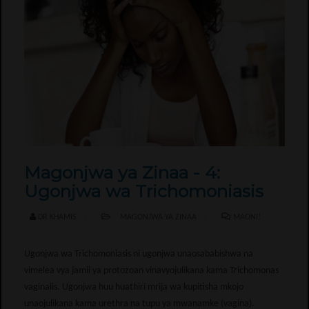
Magonjwa ya Zinaa - 4:
Ugonjwa wa Trichomoniasis
DR KHAMIS
MAGONJWA YA ZINAA
MAONI!
Ugonjwa wa Trichomoniasis ni ugonjwa unaosababishwa na
vimelea vya jamii ya protozoan vinavyojulikana kama Trichomonas
vaginalis. Ugonjwa huu huathiri mrija wa kupitisha mkojo
unaojulikana kama urethra na tupu ya mwanamke (vagina).