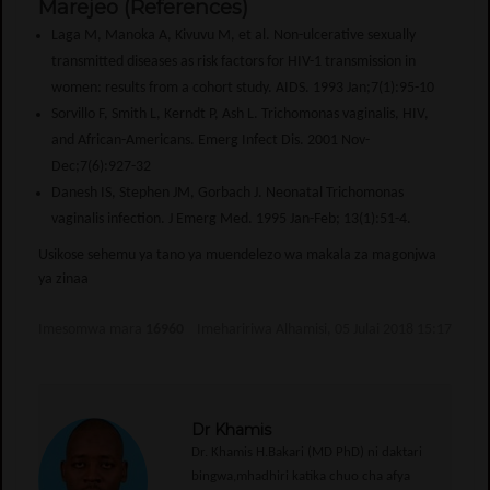
Marejeo (References)
Laga M, Manoka A, Kivuvu M, et al. Non-ulcerative sexually
transmitted diseases as risk factors for HIV-1 transmission in
women: results from a cohort study. AIDS. 1993 Jan;7(1):95-10
Sorvillo F, Smith L, Kerndt P, Ash L. Trichomonas vaginalis, HIV,
and African-Americans. Emerg Infect Dis. 2001 Nov-
Dec;7(6):927-32
Danesh IS, Stephen JM, Gorbach J. Neonatal Trichomonas
vaginalis infection. J Emerg Med. 1995 Jan-Feb; 13(1):51-4.
Usikose sehemu ya tano ya muendelezo wa makala za magonjwa
ya zinaa
Imesomwa mara
16960
Imehaririwa Alhamisi, 05 Julai 2018 15:17
Dr Khamis
Dr. Khamis H.Bakari (MD PhD) ni daktari
bingwa,mhadhiri katika chuo cha afya