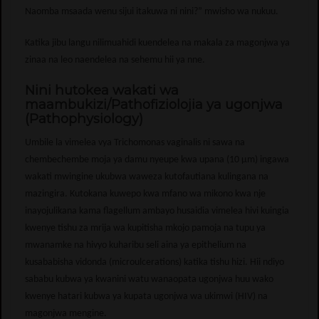
Naomba msaada wenu sijui itakuwa ni nini?” mwisho wa nukuu.
Katika jibu langu nilimuahidi kuendelea na makala za magonjwa ya
zinaa na leo naendelea na sehemu hii ya nne.
Nini hutokea wakati wa
maambukizi/Pathofiziolojia ya ugonjwa
(Pathophysiology)
Umbile la vimelea vya Trichomonas vaginalis ni sawa na
chembechembe moja ya damu nyeupe kwa upana (10 μm) ingawa
wakati mwingine ukubwa waweza kutofautiana kulingana na
mazingira. Kutokana kuwepo kwa mfano wa mikono kwa nje
inayojulikana kama flagellum ambayo husaidia vimelea hivi kuingia
kwenye tishu za mrija wa kupitisha mkojo pamoja na tupu ya
mwanamke na hivyo kuharibu seli aina ya epithelium na
kusababisha vidonda (microulcerations) katika tishu hizi. Hii ndiyo
sababu kubwa ya kwanini watu wanaopata ugonjwa huu wako
kwenye hatari kubwa ya kupata ugonjwa wa ukimwi (HIV) na
magonjwa mengine.