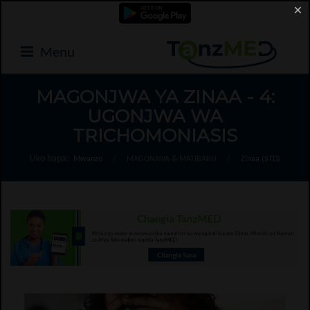
×
Menu
MAGONJWA YA ZINAA - 4:
UGONJWA WA
TRICHOMONIASIS
Uko hapa:
Mwanzo
/
MAGONJWA & MATIBABU
/
Zinaa (STD)