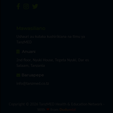
Mawasiliano
Ushauri au kutaka kushirikiana na timu ya
TanzMED
Anuani
2nd floor, Nyuki House, Tegeta Nyuki, Dar es
Salaam, Tanzania
Baruapepe
info@tanzmed.co.tz
Copyright © 2026 TanzMED Health & Education Network -
With
❤
from
Dudu
mizi