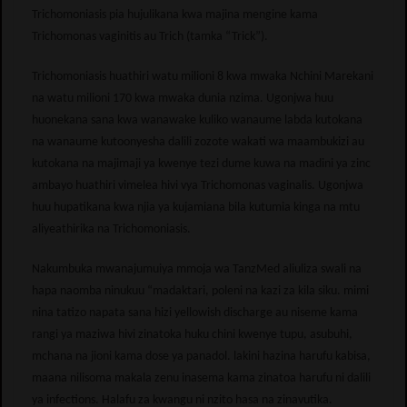
Trichomoniasis pia hujulikana kwa majina mengine kama
Trichomonas vaginitis au Trich (tamka “Trick”).
Trichomoniasis huathiri watu milioni 8 kwa mwaka Nchini Marekani
na watu milioni 170 kwa mwaka dunia nzima. Ugonjwa huu
huonekana sana kwa wanawake kuliko wanaume labda kutokana
na wanaume kutoonyesha dalili zozote wakati wa maambukizi au
kutokana na majimaji ya kwenye tezi dume kuwa na madini ya zinc
ambayo huathiri vimelea hivi vya Trichomonas vaginalis. Ugonjwa
huu hupatikana kwa njia ya kujamiana bila kutumia kinga na mtu
aliyeathirika na Trichomoniasis.
Nakumbuka mwanajumuiya mmoja wa TanzMed aliuliza swali na
hapa naomba ninukuu “madaktari, poleni na kazi za kila siku. mimi
nina tatizo napata sana hizi yellowish discharge au niseme kama
rangi ya maziwa hivi zinatoka huku chini kwenye tupu, asubuhi,
mchana na jioni kama dose ya panadol. lakini hazina harufu kabisa,
maana nilisoma makala zenu inasema kama zinatoa harufu ni dalili
ya infections. Halafu za kwangu ni nzito hasa na zinavutika.