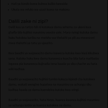
Hali ya kondo kuwa kubwa kuliko kawaida
Ukuta wa mfuko wa uzazi kuwa na makovu
Dalili zake ni zipi?
Dalili kuu ya tatizo hili ni kutokwa damu sehemu za ukeni kwa
ghafla bila kujihisi maumivu yeyote yale. Mara nyingi kutoka damu
huku hutokea karibu na mwisho wa theluthi ya pili au mwanzoni
mwa theluthi ya tatu ya ujauzito.
Kwa baadhi ya wajawazito damu inaweza kutoka kwa kiasi kikubwa
sana. Kutoka huku kwa damu kunaweza kuacha bila hata matibabu
ingawa pia kunaweza kujirudia tena baada ya siku chache au hata
wiki kadhaa.
Baadhi ya wajawazito hujihisi tumbo kukaza kipindi cha kutokwa
damu, wakati wengine hupatwa na maumivu ya uchungu siku
kadhaa baada ya damu kuendelea kutoka kwa wingi.
Baadhi ya wajawazito, hata hivyo, huanza kwanza kujihisi maumivu
ya uchungu kabla ya kuanza kutokwa na damu.