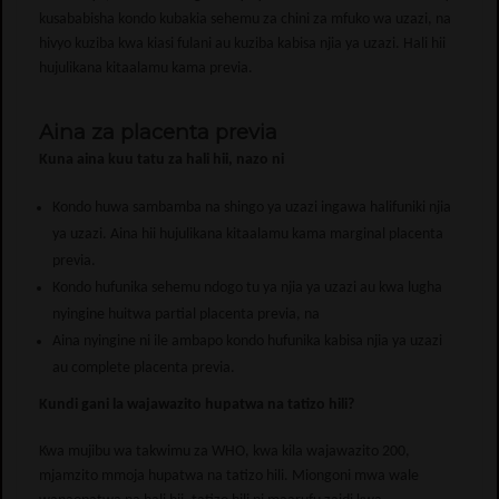
kusababisha kondo kubakia sehemu za chini za mfuko wa uzazi, na
hivyo kuziba kwa kiasi fulani au kuziba kabisa njia ya uzazi. Hali hii
hujulikana kitaalamu kama previa.
Aina za placenta previa
Kuna aina kuu tatu za hali hii, nazo ni
Kondo huwa sambamba na shingo ya uzazi ingawa halifuniki njia
ya uzazi. Aina hii hujulikana kitaalamu kama marginal placenta
previa.
Kondo hufunika sehemu ndogo tu ya njia ya uzazi au kwa lugha
nyingine huitwa partial placenta previa, na
Aina nyingine ni ile ambapo kondo hufunika kabisa njia ya uzazi
au complete placenta previa.
Kundi gani la wajawazito hupatwa na tatizo hili?
Kwa mujibu wa takwimu za WHO, kwa kila wajawazito 200,
mjamzito mmoja hupatwa na tatizo hili. Miongoni mwa wale