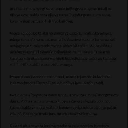
Imetokea mara nyingi sana, kondo hujisogeza lenyewe mbali na
njia ya uzazi kabla hata njia ya uazazi haijafunguka. Hata hivyo,
kuna nyakati ambapo hali hiyo haitokei.
Iwapo kondo lipo karibu na shingo ya uzazi au linafunika sehemu
ndogo tu ya njia ya uzazi, mama hushauriwa kupumzika na wakati
mwingine kutumia muda mwingi akiwa kitandani. Aidha daktari
anaweza kushauri mama kutojamiiana na mumewe na kuacha
kuingiza vitu ukeni kama vile kupitiliza kujisafisha ukeni au kuingiza
vidole. Hii husaidia kupumzisha nyonga.
Iwapo damu itaanza kutoka ukeni, mama mjamzito hulazimika
kulazwa hospitali kwa ajili ya kufuatiliwa kwa ukaribu zaidi.
Kwa mama aliyepoteza damu nyingi, anaweza kuhitaji kuongezewa
damu. Aidha mama anaweza kupewa dawa za kuzuia uchungu
kuanza kabla ya muda wake ili kumuwezesha mtoto afikie angalau
wiki 36. Baada ya muda huo, mtoto anaweza kuzaliwa.
Daktari pia anaweza kupima madhara ya kuendelea kupoteza