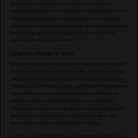
Placenta previa ni miongoni mwa hali za hatari na dharura
inayowapata baadhi ya mama wajawazito ambapo kondo la nyuma
hujipachika katika sehemu ya chini ya mfuko wa uzazi, kukua na
kisha kufunika sehemu ndogo au kubwa ya njia ya uzazi inayoelekea
kwenye shingo ya uzazi na hivyo kuzuia kabisa uwezekano wa
mtoto kuzaliwa kwa njia ya kawaida.
Chanzo chake ni nini?
Wakati wa ujauzito, kondo huongezeka ukubwa na kutanuka kadiri
jinsi mfuko wa uzazi unavyotanuka na kukua. Kipindi cha awali cha
ujazito, ni jambo la kawaida kwa kondo kuwa maeneo ya chini ya
mfuko wa uzazi (low-lying palcenta). Lakini, kadiri mimba inavyokua
ndivyo mfuko wa uzazi unavyopaswa pia kulivuta kondo kutoka
sehemu za chini na kulipandisha sehemu za juu za kuta zake.
Mpaka ifikapo theluthi ya tatu ya ujauzito, kondo linapaswa kuwa
karibu kabisa na juu ya mfuko wa uzazi ili kufanya njia ya uzazi
kuwa wazi kwa ajili ya kurahisisha utokaji wa mtoto.
Hata hivyo, wakati mwingine hayo yote hushindikana kutokea hivyo