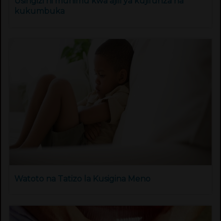
Usingizi ni muhimu kwa ajili ya kujifunza na
kukumbuka
Watoto na Tatizo la Kusigina Meno