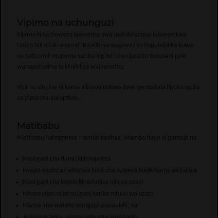
Vipimo na uchunguzi
Kipimo kinachoweza kuonesha kwa usahihi kabisa kuwepo kwa
tatizo hili ni ultrasound. Baadhi ya wajawazito hugundulika kuwa
na tatizo hili mapema kabisa kipindi cha ujauzito hususani pale
wanapohudhuria klinikli za wajawazito.
Vipimo vingine ni kama vilivyoainishwa kwenye makala iliyotangulia
ya placenta abruption.
Matibabu
Matibabu hutegemea mambo kadhaa. Mambo hayo ni pamoja na
Kiasi gani cha damu kilichopotea
Iwapo mtoto amekomaa kiasi cha kuweza kuishi kama akizaliwa
Kiasi gani cha kondo kimefunika njia ya uzazi
Mtoto yupo sehemu gani katika mfuko wa uzazi
Mama ana watoto wangapi wanaoishi, na
Je mama ameshaanza uchungu ama bado