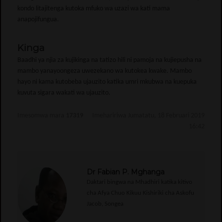
kondo litajitenga kutoka mfuko wa uzazi wa kati mama
anapojifungua.
Kinga
Baadhi ya njia za kujikinga na tatizo hili ni pamoja na kujiepusha na
mambo yanayoongeza uwezekano wa kutokea kwake. Mambo
hayo ni kama kutobeba ujauzito katika umri mkubwa na kuepuka
kuvuta sigara wakati wa ujauzito.
Imesomwa mara
17319
Imehaririwa Jumatatu, 18 Februari 2019
16:42
Dr Fabian P. Mghanga
Daktari bingwa na Mhadhiri katika kitivo
cha Afya Chuo Kikuu Kishiriki cha Askofu
Jacob, Songea