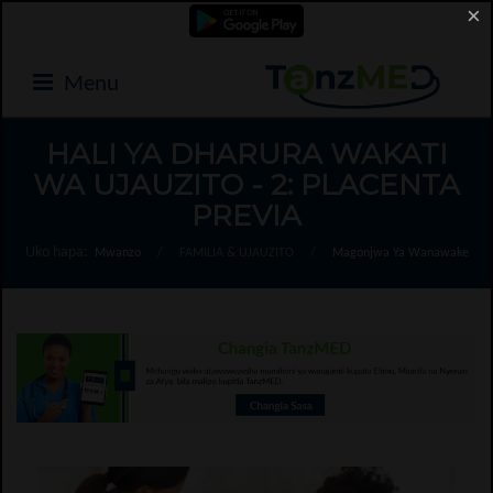
×
Menu
HALI YA DHARURA WAKATI
WA UJAUZITO - 2: PLACENTA
PREVIA
Uko hapa:
Mwanzo
/
FAMILIA & UJAUZITO
/
Magonjwa Ya Wanawake