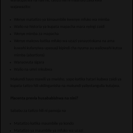
wanaopatwa na hali hii, tatizo hili ni maarufu zaidi kwa
wajawazito:
Wenye matatizo ya kimaumbile kwenye mfuko wa mimba
Walio na historia ya kupata mapacha mara nyingi zaidi
Wenye mimba za mapacha
Wenye makovu katika mfuko wa uzazi yanayotokana na ama
kuwahi kufanyiwa upasuaji kipindi cha nyuma au waliowahi kutoa
mimba (abortions)
Wanaovuta sigara
Walio na umri mkubwa
Makundi hayo mawili ya mwisho, yapo katika hatari kubwa zaidi ya
kupata tatizo hili ukilinganisha na makundi yaliyotangulia kutajwa.
Placenta previa husababishwa na nini?
Sababu za tatizo hili ni pamoja na
Matatizo katika maumbile ya kondo
Matatizo ya maumbile ya mfuko wa uzazi