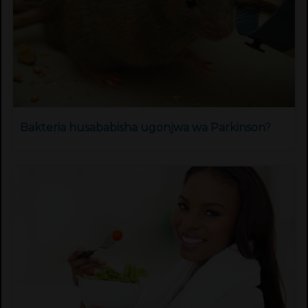
Bakteria husababisha ugonjwa wa Parkinson?