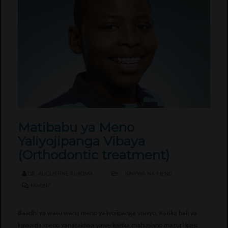
Matibabu ya Meno
Yaliyojipanga Vibaya
(Orthodontic treatment)
DR. AUGUSTINE RUKOMA
KINYWA NA MENO
MAONI!
Baadhi ya watu wana meno yaliyojipanga visivyo. Katika hali ya
kawaida meno yanatakiwa yawe katika mahusiano mazuri kiasi