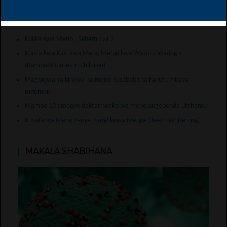
Makala zaidi kutoka kwa Dr. Augustine
Rukoma
Kulika kwa Meno - Sehemu ya 2
Kuoza kwa Kasi kwa Meno Mengi kwa Watoto Wadogo
(Rampant Caries in Children)
Magonjwa ya kinywa na meno husababisha harufu mbaya
mdomoni
Mambo 10 ambayo daktari wako wa meno angependa ufahamu
Kuyafanya Meno Yenye Rangi kuwa Meupe (Teeth Whitening)
MAKALA SHABIHANA