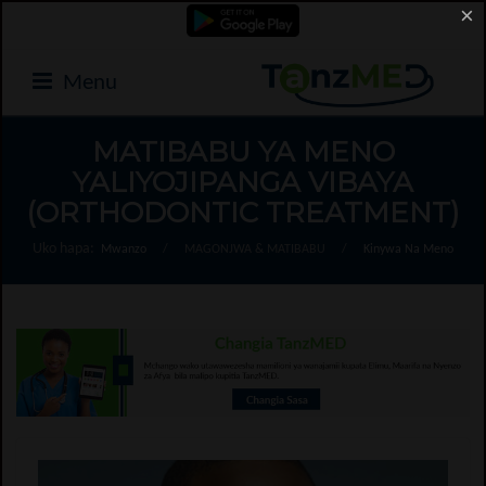
×
Menu
MATIBABU YA MENO
YALIYOJIPANGA VIBAYA
(ORTHODONTIC TREATMENT)
Uko hapa:
Mwanzo
/
MAGONJWA & MATIBABU
/
Kinywa Na Meno