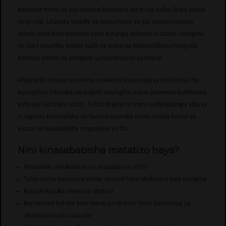
kwamba meno ya juu yaweze kukutana vizuri na yaliyo jirani yakae
vizuri pia. Utakuta baadhi ya watu meno ya juu yamechomoza
mbele sana kiasi kwamba hata kufunga mdomo ni tatizo, wengine
ya chini kuvutika mbele zaidi na kuwa na kidevu kilichochongoka
kwenda mbele na wengine yamepandana pandana.
Mpangilio mbaya wa meno unaweza kuwa mbaya zaidi kiasi cha
kumughasi mhusika na wakati mwingine meno yenyewe kushindwa
kufanya kazi zake vizuri. Tatizo lingine la meno yaliyojipanga vibaya
ni vigumu kuyasafisha na hivyo kuyaweka meno katika hatari ya
kuoza na kusababisha magonjwa ya fizi.
Nini kinasababisha matatizo haya?
Maumbile yatokanayo na vinasaba na urithi
Tabia kama kunyonya vidole utotoni hata ukubwani kwa wengine
Kuwahi kutoka meno ya utotoni
Kuchelewa kutoka kwa meno ya utotoni hivyo kuyafanya ya
ukubwani kuota upande