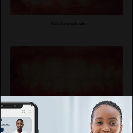
Wakati wa matibabu
Baada ya matibabu
Makala hii imeandikwa na Dr. Augustine Rukoma, daktari bingwa
wa magonjwa ya kinywa na meno. Kwa makala zaidi, maswali na
ushauri mtembelee kwenye blog yake ya