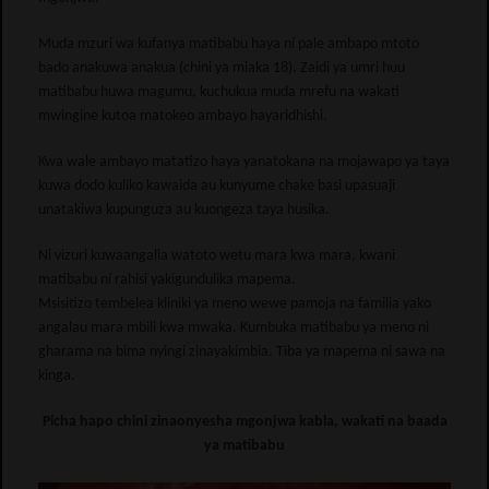
Muda mzuri wa kufanya matibabu haya ni pale ambapo mtoto
bado anakuwa anakua (chini ya miaka 18). Zaidi ya umri huu
matibabu huwa magumu, kuchukua muda mrefu na wakati
mwingine kutoa matokeo ambayo hayaridhishi.
Kwa wale ambayo matatizo haya yanatokana na mojawapo ya taya
kuwa dodo kuliko kawaida au kunyume chake basi upasuaji
unatakiwa kupunguza au kuongeza taya husika.
Ni vizuri kuwaangalia watoto wetu mara kwa mara, kwani
matibabu ni rahisi yakigundulika mapema.
Msisitizo tembelea kliniki ya meno wewe pamoja na familia yako
angalau mara mbili kwa mwaka. Kumbuka matibabu ya meno ni
gharama na bima nyingi zinayakimbia. Tiba ya mapema ni sawa na
kinga.
Picha hapo chini zinaonyesha mgonjwa kabla, wakati na baada
ya matibabu