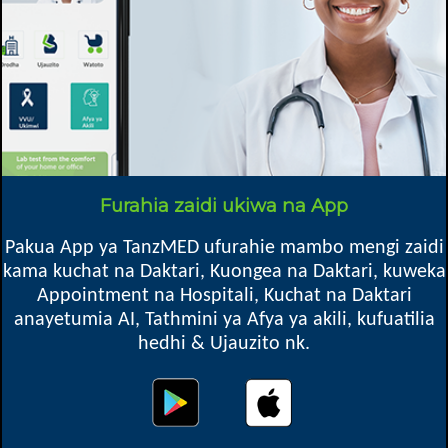
http://rukomadentalanswers.blogspot.com
Imesomwa mara
23176
Imehaririwa Ijumaa, 14 Julai 2017 10:57
Dr. Augustine Rukoma
Dr Dr. Augustine Rukoma ni
daktari na mtaalamu wa meno,
Furahia zaidi ukiwa na App
anapenda kutumia muda wake wa
ziada kuandika makala na
Pakua App ya TanzMED ufurahie mambo mengi zaidi
kubadilishana mawazo juu ya afya
kama kuchat na Daktari, Kuongea na Daktari, kuweka
ya kinywa na Meno.
Appointment na Hospitali, Kuchat na Daktari
anayetumia AI, Tathmini ya Afya ya akili, kufuatilia
hedhi & Ujauzito nk.
rukomadentalanswers.blogspot.com
|
arukoma66@gmail.com