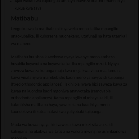
Ajali wakati wa kujifungua ambayo inaweza kuathiri maeneo ya
kukua kwa taya
Matibabu
Lengo kubwa la matibabu ni kuyaweka meno katika mpangilio
unaokubalika, ili kuboresha muonekano, utafunaji na hata utamkaji
wa maneno.
Matibabu huusisha kuwekewa nyaya kwenye meno ambazo
husaidia kuyavuta na kuyaweka katika mpangilio mzuri. Nyaya
zaweza kuwa za kufunga moja kwa moja kwa vifaa maalumu na
kuwa vinafanyiwa marekebisho kadri meno yanavyozidi kujipanga
(fixed orthodontic appliances); lakini pia nyaya hizi zaweza kuwa za
kuvaa na kuondoa kadri mgonjwa anavyotaka (removable
orthodontic appliances). Kama mpangilio ni mbaya zaidi, ili
kufanikisha matibabu haya, yawezekana baadhi ya meno
kuondolewa ili kutoa nafasi kwa yaliyobaki kujipanga.
Muda wa kuvaa nyaya hizi yaweza kuwa miezi sita au zaidi
kulingana na ukubwa wa tatizo na wakati mwingine ushirikiano wa
mgonjwa.