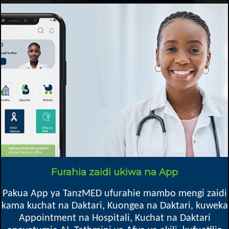
Fahamu kuhusu ugonjwa wa
26 Feb 2024
Kiharusi ni hali ya kuziba
(ischemic)
au kupasuka
(hemorrhagic)
kwa
mishipa ya damu ya ubongo
Furahia zaidi ukiwa na App
SOMA ZAIDI...
Pakua App ya TanzMED ufurahie mambo mengi zaidi
kama kuchat na Daktari, Kuongea na Daktari, kuweka
Appointment na Hospitali, Kuchat na Daktari