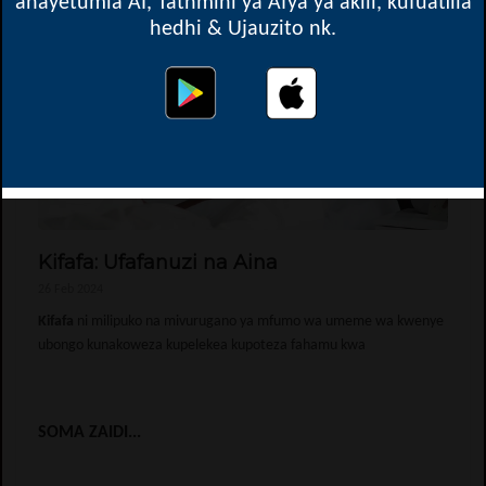
anayetumia AI, Tathmini ya Afya ya akili, kufuatilia
hedhi & Ujauzito nk.
Kifafa: Ufafanuzi na Aina
26 Feb 2024
Kifafa
ni milipuko na mivurugano ya mfumo wa umeme wa kwenye
ubongo kunakoweza kupelekea kupoteza fahamu kwa
SOMA ZAIDI...