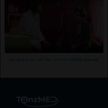
Ugonjwa Sugu wa Figo (Chronic kidney disease)