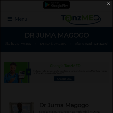
×
Menu
DR JUMA MAGOGO
Uko hapa:
Mwanzo
/
FAMILIA & UJAUZITO
/
Afya Ya Uzazi (Wanawake)
Dr Juma Magogo
Specialist Neurosurgeon at Muhimbili MOI na