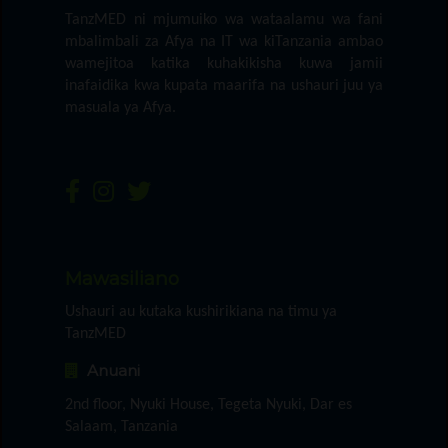
TanzMED ni mjumuiko wa wataalamu wa fani
mbalimbali za Afya na IT wa kiTanzania ambao
wamejitoa katika kuhakikisha kuwa jamii
inafaidika kwa kupata maarifa na ushauri juu ya
masuala ya Afya.
Mawasiliano
Ushauri au kutaka kushirikiana na timu ya
TanzMED
Anuani
2nd floor, Nyuki House, Tegeta Nyuki, Dar es
Salaam, Tanzania